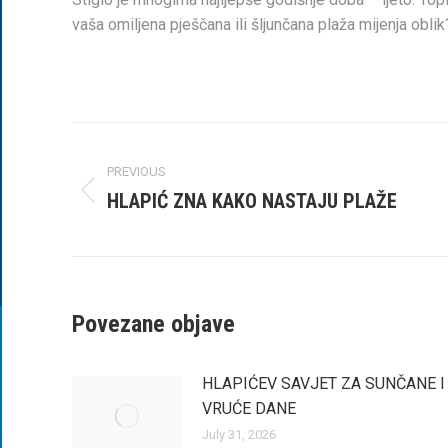
vaša omiljena pješčana ili šljunčana plaža mijenja oblik
Post
PREVIOUS
navigation
HLAPIĆ ZNA KAKO NASTAJU PLAŽE
Previous
post:
Povezane objave
HLAPIĆEV SAVJET ZA SUNČANE I
VRUĆE DANE
July 31, 2026